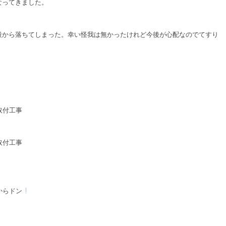
なってきました。
段から落ちてしまった。幸い怪我は無かったけれど今後が心配なのでてすり
取付工事
取付工事
からドン