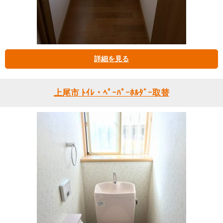
詳細を見る
上尾市 ﾄｲﾚ・ﾍﾟｰﾊﾟｰﾎﾙﾀﾞｰ取替