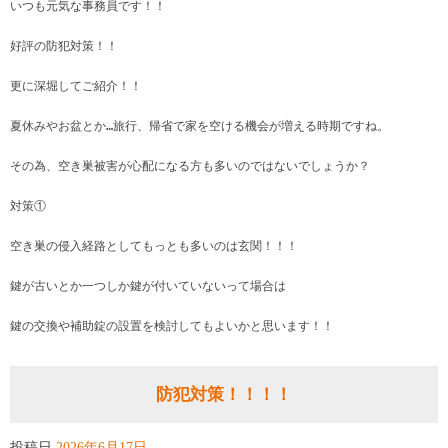
いつも元気な事務員です！！
好評の防犯対策！！
更に深堀してご紹介！！
夏休みやお盆とか…旅行、帰省で家を空ける機会が増える時期ですね。
その為、空き巣被害が心配になる方も多いのではないでしょうか？
対策①
空き巣の侵入経路としてもっとも多いのは玄関！！！
鍵が古いとか一つしか鍵が付いていないって場合は
鍵の交換や補助錠の設置を検討してもよいかと思います！！
防犯対策！！！！
投稿日
2026年6月17日