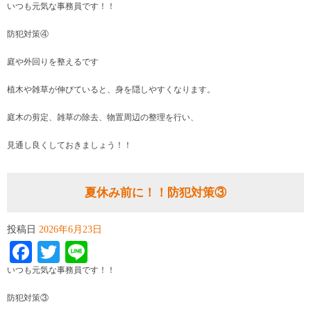
いつも元気な事務員です！！
防犯対策④
庭や外回りを整えるです
植木や雑草が伸びていると、身を隠しやすくなります。
庭木の剪定、雑草の除去、物置周辺の整理を行い、
見通し良くしておきましょう！！
夏休み前に！！防犯対策③
投稿日
2026年6月23日
Facebook
Twitter
Line
いつも元気な事務員です！！
防犯対策③