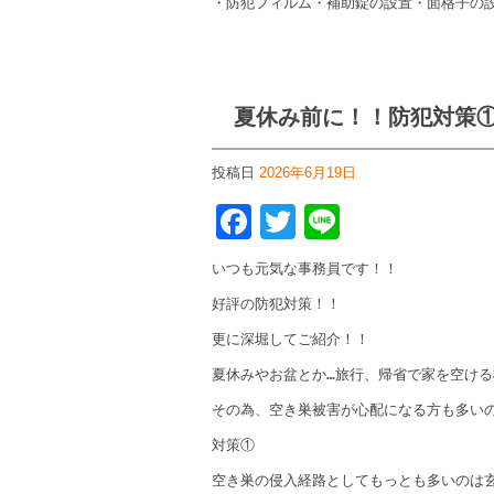
・防犯フィルム・補助錠の設置・面格子の
夏休み前に！！防犯対策
投稿日
2026年6月19日
Facebook
Twitter
Line
いつも元気な事務員です！！
好評の防犯対策！！
更に深堀してご紹介！！
夏休みやお盆とか…旅行、帰省で家を空け
その為、空き巣被害が心配になる方も多い
対策①
空き巣の侵入経路としてもっとも多いのは