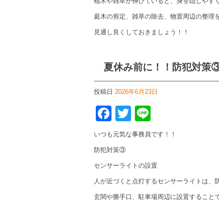
植木や雑草が伸びていると、身を隠しやす
庭木の剪定、雑草の除去、物置周辺の整理
見通し良くしておきましょう！！
夏休み前に！！防犯対策
投稿日
2026年6月23日
Facebook
Twitter
Line
いつも元気な事務員です！！
防犯対策③
センサーライトの設置
人が近づくと点灯するセンサーライトは、
玄関や勝手口、駐車場周辺に設置すること