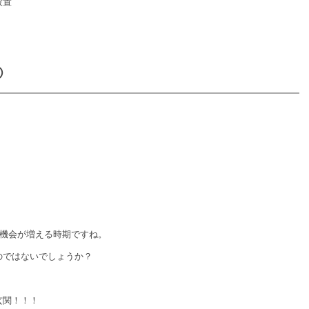
設置
①
る機会が増える時期ですね。
のではないでしょうか？
玄関！！！