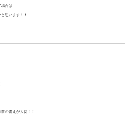
て場合は
かと思います！！
…
！
事前の備えが大切！！