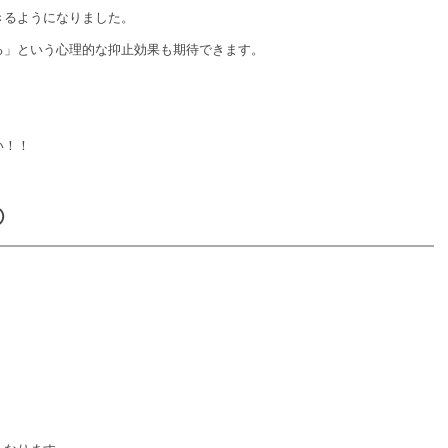
きるようになりました。
る」という心理的な抑止効果も期待できます。
！
い！！
④