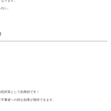
くなります。
を行い、
③
防犯対策として効果的です！
で不審者への抑止効果が期待できます。