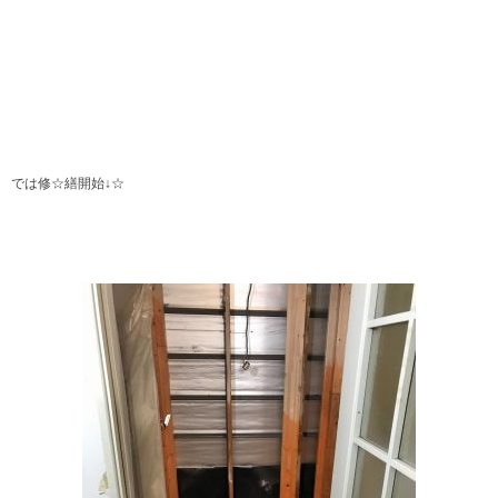
では修☆繕開始↓☆