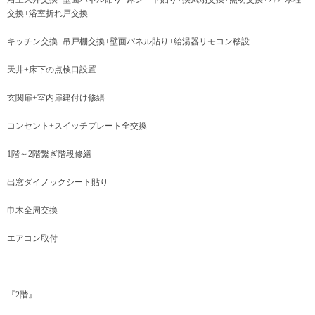
交換+浴室折れ戸交換
キッチン交換+吊戸棚交換+壁面パネル貼り+給湯器リモコン移設
天井+床下の点検口設置
玄関扉+室内扉建付け修繕
コンセント+スイッチプレート全交換
1階～2階繋ぎ階段修繕
出窓ダイノックシート貼り
巾木全周交換
エアコン取付
『2階』