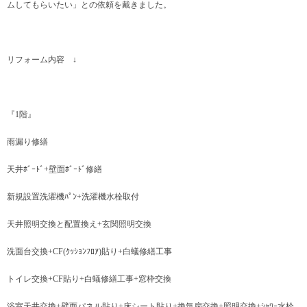
ムしてもらいたい」との依頼を戴きました。
リフォーム内容 ↓
『1階』
雨漏り修繕
天井ﾎﾞｰﾄﾞ+壁面ﾎﾞｰﾄﾞ修繕
新規設置洗濯機ﾊﾟﾝ+洗濯機水栓取付
天井照明交換と配置換え+玄関照明交換
洗面台交換+CF(ｸｯｼｮﾝﾌﾛｱ)貼り+白蟻修繕工事
トイレ交換+CF貼り+白蟻修繕工事+窓枠交換
浴室天井交換+壁面パネル貼り+床シート貼り+換気扇交換+照明交換+ｼｬﾜｰ水栓