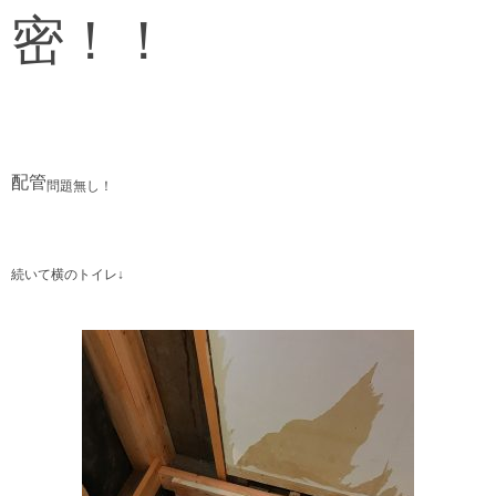
密！！
配管
問題無し！
続いて横のトイレ↓