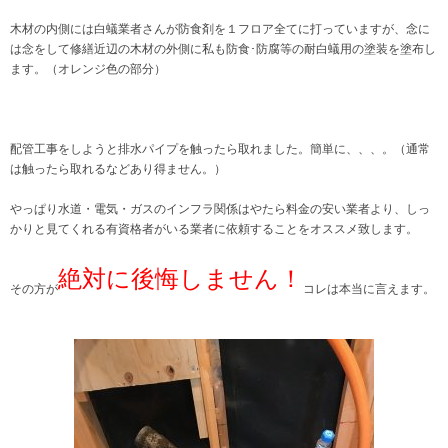
木材の内側には白蟻業者さんが防食剤を１フロア全てに打っていますが、念に
は念をして修繕近辺の木材の外側に私も防食･防腐等の耐白蟻用の塗装を塗布し
ます。（オレンジ色の部分）
配管工事をしようと排水パイプを触ったら取れました。簡単に、、、。（通常
は触ったら取れるなどあり得ません。）
やっぱり水道・電気・ガスのインフラ関係はやたら料金の安い業者より、しっ
かりと見てくれる有資格者がいる業者に依頼することをオススメ致します。
絶対に後悔しません！
その方が
コレは本当に言えます。