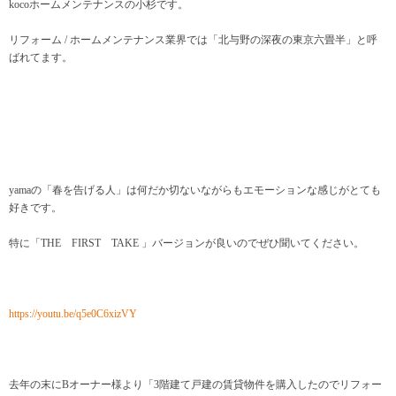
kocoホームメンテナンスの小杉です。
リフォーム / ホームメンテナンス業界では「北与野の深夜の東京六畳半」と呼
ばれてます。
yamaの「春を告げる人」は何だか切ないながらもエモーションな感じがとても
好きです。
特に「THE FIRST TAKE 」バージョンが良いのでぜひ聞いてください。
https://youtu.be/q5e0C6xizVY
去年の末にBオーナー様より「3階建て戸建の賃貸物件を購入したのでリフォー