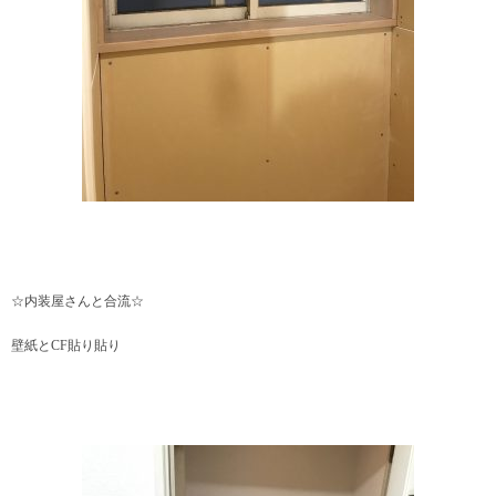
☆内装屋さんと合流☆
壁紙とCF貼り貼り