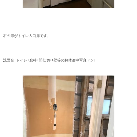
右の扉がトイレ入口扉です。
洗面台+トイレ+窓枠+間仕切り壁等の解体途中写真ドン↓