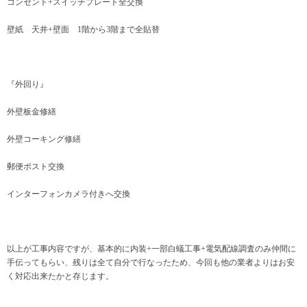
コンセント+スイッチプレート全交換
壁紙 天井+壁面 1階から3階まで全貼替
『外回り』
外壁板金修繕
外壁コーキング修繕
郵便ポスト交換
インターフォンカメラ付きへ交換
以上が工事内容ですが、基本的に内装+一部白蟻工事+電気配線調査のみ仲間に
手伝ってもらい、残りは全て自分で行なったため、今回も他の業者よりはお安
く対応出来たかと存じます。