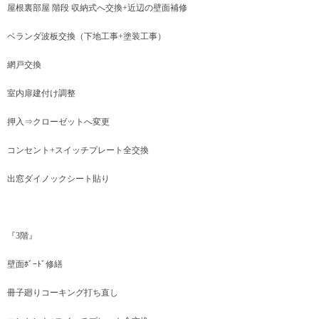
屋根裏部屋 階段 収納式へ交換+近辺の壁面補修
ベランダ波板交換（下地工事+塗装工事）
網戸交換
室内扉建付け調整
押入⇒クローゼットへ変更
コンセント+スイッチプレート全交換
出窓ダイノックシート貼り
『3階』
壁面ﾎﾞｰﾄﾞ修繕
冊子廻りコーキング打ち直し