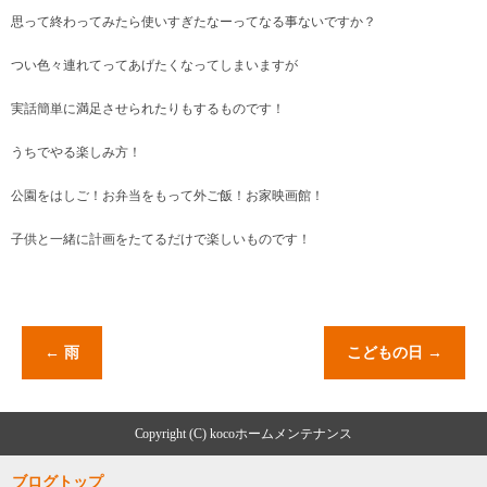
思って終わってみたら使いすぎたなーってなる事ないですか？
つい色々連れてってあげたくなってしまいますが
実話簡単に満足させられたりもするものです！
うちでやる楽しみ方！
公園をはしご！お弁当をもって外ご飯！お家映画館！
子供と一緒に計画をたてるだけで楽しいものです！
←
雨
こどもの日
→
Copyright (C) kocoホームメンテナンス
ブログトップ